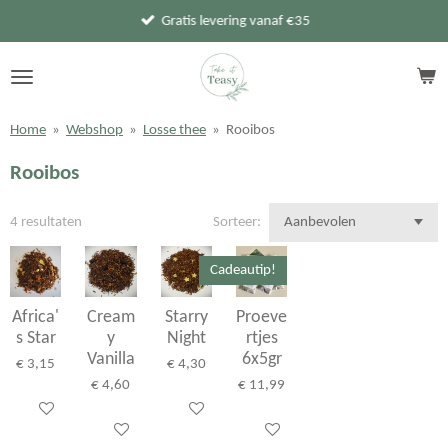
Gratis levering vanaf €35
Ga
direct
naar
de
hoofdinhoud
Home
»
Webshop
»
Losse thee
»
Rooibos
Rooibos
4 resultaten
Sorteer:
Cadeautip!
Africa'
Cream
Starry
Proeve
s Star
y
Night
rtjes
Vanilla
6x5gr
€ 3,15
€ 4,30
€ 4,60
€ 11,99
In winkelwagen
In winkelwagen
In winkelwagen
Bekijk details