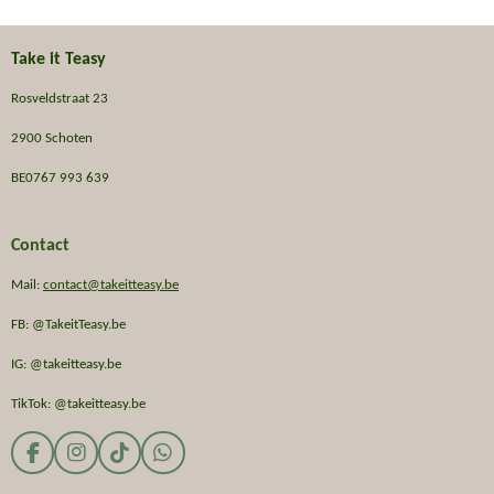
Take it Teasy
Rosveldstraat 23
2900 Schoten
BE0767 993 639
Contact
Mail:
contact@takeitteasy.be
FB: @TakeitTeasy.be
IG: @takeitteasy.be
TikTok: @takeitteasy.be
F
I
T
W
a
n
i
h