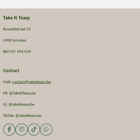
Take it Teasy
Rosveldstraat 23
2900 Schoten
BE0767 993 639
Contact
Mail:
contact@takeitteasy.be
FB: @TakeitTeasy.be
IG: @takeitteasy.be
TikTok: @takeitteasy.be
F
I
T
W
a
n
i
h