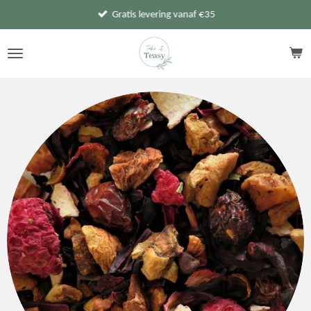
Gratis levering vanaf €35
Ga
direct
naar
de
hoofdinhoud