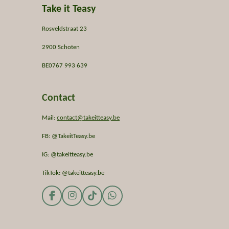
Take it Teasy
Rosveldstraat 23
2900 Schoten
BE0767 993 639
Contact
Mail:
contact@takeitteasy.be
FB: @TakeitTeasy.be
IG: @takeitteasy.be
TikTok: @takeitteasy.be
F
I
T
W
a
n
i
h
c
s
k
a
e
t
T
t