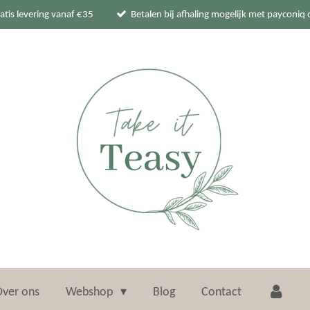
atis levering vanaf €35
Betalen bij afhaling mogelijk met payconiq 
ver ons
Webshop
Blog
Contact